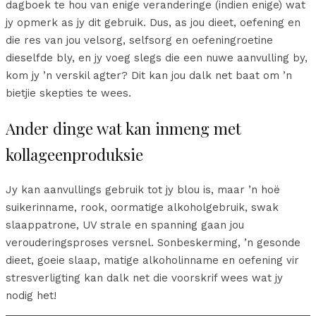
dagboek te hou van enige veranderinge (indien enige) wat
jy opmerk as jy dit gebruik. Dus, as jou dieet, oefening en
die res van jou velsorg, selfsorg en oefeningroetine
dieselfde bly, en jy voeg slegs die een nuwe aanvulling by,
kom jy ’n verskil agter? Dit kan jou dalk net baat om ’n
bietjie skepties te wees.
Ander dinge wat kan inmeng met
kollageenproduksie
Jy kan aanvullings gebruik tot jy blou is, maar ’n hoë
suikerinname, rook, oormatige alkoholgebruik, swak
slaappatrone, UV strale en spanning gaan jou
verouderingsproses versnel. Sonbeskerming, ’n gesonde
dieet, goeie slaap, matige alkoholinname en oefening vir
stresverligting kan dalk net die voorskrif wees wat jy
nodig het!