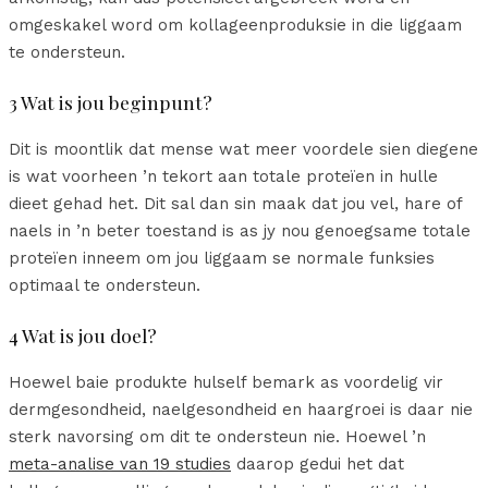
omgeskakel word om kollageenproduksie in die liggaam
te ondersteun.
3 Wat is jou beginpunt?
Dit is moontlik dat mense wat meer voordele sien diegene
is wat voorheen ’n tekort aan totale proteïen in hulle
dieet gehad het. Dit sal dan sin maak dat jou vel, hare of
naels in ’n beter toestand is as jy nou genoegsame totale
proteïen inneem om jou liggaam se normale funksies
optimaal te ondersteun.
4 Wat is jou doel?
Hoewel baie produkte hulself bemark as voordelig vir
dermgesondheid, naelgesondheid en haargroei is daar nie
sterk navorsing om dit te ondersteun nie. Hoewel ’n
meta-analise van 19 studies
daarop gedui het dat