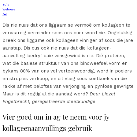
Tuis
Welwees
Eet
Dis nie nuus dat ons liggaam se vermoë om kollageen te
vervaardig verminder soos ons ouer word nie. Ongelukkig
breek ons liggame ook kollageen vinniger af soos die jare
aanstap. Dis dus ook nie nuus dat die kollageen-
aanvulling-bedryf baie winsgewind is nie. Dié proteïen,
wat die basiese struktuur van ons bindweefsel vorm en
bykans 80% van ons vel verteenwoordig, word in poeiers
en stropies verkoop, en dit vlieg soos soetkoek van die
rakke af met beloftes van verjonging en pynlose gewrigte
Maar is dit regtig al die aandag werd?
Deur Liezel
Engelbrecht, geregistreerde dieetkundige
Vier goed om in ag te neem voor jy
kollageenaanvullings gebruik