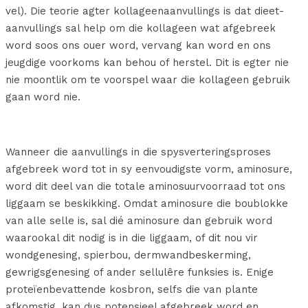
vel). Die teorie agter kollageenaanvullings is dat dieet-
aanvullings sal help om die kollageen wat afgebreek
word soos ons ouer word, vervang kan word en ons
jeugdige voorkoms kan behou of herstel. Dit is egter nie
nie moontlik om te voorspel waar die kollageen gebruik
gaan word nie.
Wanneer die aanvullings in die spysverteringsproses
afgebreek word tot in sy eenvoudigste vorm, aminosure,
word dit deel van die totale aminosuurvoorraad tot ons
liggaam se beskikking. Omdat aminosure die boublokke
van alle selle is, sal dié aminosure dan gebruik word
waarookal dit nodig is in die liggaam, of dit nou vir
wondgenesing, spierbou, dermwandbeskerming,
gewrigsgenesing of ander sellulêre funksies is. Enige
proteïenbevattende kosbron, selfs die van plante
afkomstig, kan dus potensieel afgebreek word en