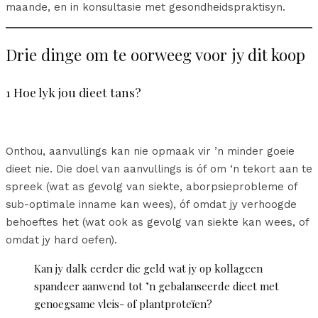
maande, en in konsultasie met gesondheidspraktisyn.
Drie dinge om te oorweeg voor jy dit koop
1 Hoe lyk jou dieet tans?
Onthou, aanvullings kan nie opmaak vir ’n minder goeie
dieet nie. Die doel van aanvullings is óf om ‘n tekort aan te
spreek (wat as gevolg van siekte, aborpsieprobleme of
sub-optimale inname kan wees), óf omdat jy verhoogde
behoeftes het (wat ook as gevolg van siekte kan wees, of
omdat jy hard oefen).
Kan jy dalk eerder die geld wat jy op kollageen
spandeer aanwend tot ’n gebalanseerde dieet met
genoegsame vleis- of plantproteïen?