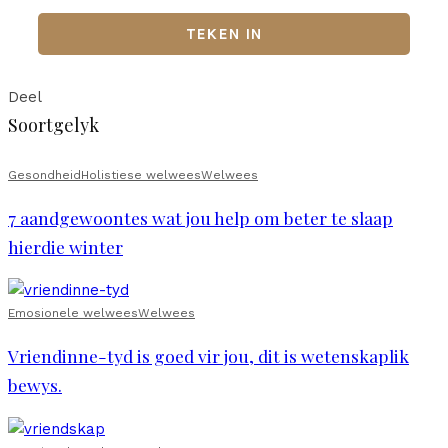
Deel
Soortgelyk
Gesondheid
Holistiese welwees
Welwees
7 aandgewoontes wat jou help om beter te slaap
hierdie winter
Emosionele welwees
Welwees
Vriendinne-tyd is goed vir jou, dit is wetenskaplik
bewys.