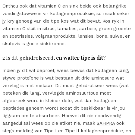
Onthou ook dat vitamien C en sink beide ook belangrike
voedingstowwe is vir kollageenproduksie, so maak seker
jy kry genoeg van die tipe kos wat dit bevat. Kos ryk in
vitamien C sluit in sitrus, tamaties, aarbeie, groen groente
en soetrissies. Volgraanprodukte, lensies, bone, suiwel en
skulpvis is goeie sinkbronne.
2 Is dit gehidrolseerd
, en watter tipe is dit
?
Indien jy dit wil beproef, wees bewus dat kollageen lang,
stywe proteïene is wat bestaan uit drie aminosure wat
vervleg is met mekaar. Dit moet gehidroliseer wees (wat
beteken die lang, vervlegde aminosuurtoue moet
afgebreek word in kleiner dele, wat dan kollageen-
peptiedes genoem word) sodat dit beskikbaar is vir jou
liggaam om te absorbeer. Hoewel dit nie noodwendig
aangedui sal wees op die etiket nie, maak
SAHPRA
ook
slegs melding van Tipe I en Tipe II kollageenprodukte, en