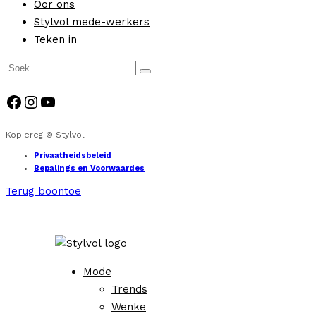
Oor ons
Stylvol mede-werkers
Teken in
Facebook
Instagram
YouTube
Kopiereg © Stylvol
Privaatheidsbeleid
Bepalings en Voorwaardes
Terug boontoe
Mode
Trends
Wenke