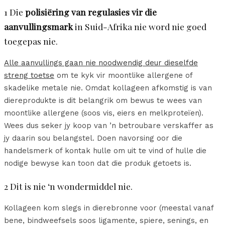
1 Die
polisiëring van regulasies vir die
aanvullingsmark
in Suid-Afrika nie word nie goed
toegepas nie.
Alle aanvullings gaan nie noodwendig deur dieselfde
streng toetse
om te kyk vir moontlike allergene of
skadelike metale nie. Omdat kollageen afkomstig is van
diereprodukte is dit belangrik om bewus te wees van
moontlike allergene (soos vis, eiers en melkproteïen).
Wees dus seker jy koop van ’n betroubare verskaffer as
jy daarin sou belangstel. Doen navorsing oor die
handelsmerk of kontak hulle om uit te vind of hulle die
nodige bewyse kan toon dat die produk getoets is.
2 Dit is nie ‘n wondermiddel nie.
Kollageen kom slegs in dierebronne voor (meestal vanaf
bene, bindweefsels soos ligamente, spiere, senings, en