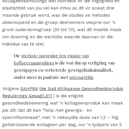
kollageenaanvullings wel voordele vir die vogtigheid en
elastistiteit van jou vel kan inhou as dit vir sowat drie
maande gebruik word, was die studies se metodes
uiteenlopend en die groep deelnemers vesprei oor ’n
groot ouderdomsgroep (20 tot 70), wat dit moeilik maak
om dosering en die werklike waarde daarvan vir die
individue vas te stel.
Die
sterkste navorsing ten gunste van
kollageenaanvulings
is die wat dui op verligting van
gewrigspyn en verbeterde gewrigsfunksionaliteit,
onder meer in pasiënte met
osteoartritis
.
Volgens
SAHPRA
(
die Suid Afrikaanse Gesondheidsproduk
Regulerings Gesag
[LE1]
) is die enigste
gesondheidsbewering wat ‘n kollageenproduk kan maak
juis dít: dat dit kan “help met gewrigs- en
spierinflammasie”, met ‘n reikwydte dosis van 1,2 – 10g
gehidroliseerde kollageen per dag, oor ‘n tydperk van 5