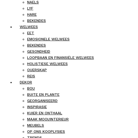
NAELS
LYF
HARE
BEKENDES
WELWEES
EET
EMOSIONELE WELWEES
BEKENDES
GESONDHEID
LOOPBAAN EN FINANSIËLE WELWEES
HOLISTIESE WELWEES
OUERSKAP
REIS
DEKOR
BOU
BUITE EN PLANTE
GEORGANISEERD
INSPIRASIE
KUIER EN ONTHAAL
MAAK MOOI/INTERIEUR
MEUBELS
OP ONS KOOPLYSIES
TRENDS