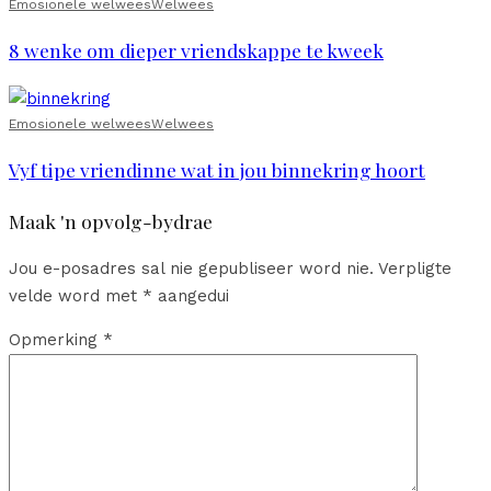
Emosionele welwees
Welwees
8 wenke om dieper vriendskappe te kweek
Emosionele welwees
Welwees
Vyf tipe vriendinne wat in jou binnekring hoort
Maak 'n opvolg-bydrae
Jou e-posadres sal nie gepubliseer word nie.
Verpligte
velde word met
*
aangedui
Opmerking
*